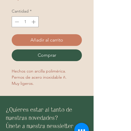
Cantidad
*
Añadir al carrito
Comprar
Hechos con arcilla polimérica.
Pernos de acero inoxidable ñ.
Muy ligeros.
¿Quieres estar al tanto de
nuestras novedades?
Únete a nuestra newsletter