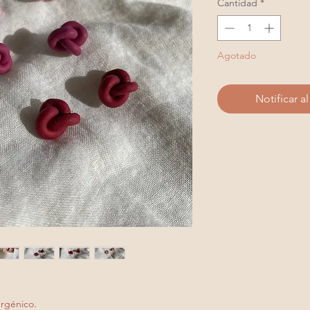
Cantidad
*
Agotado
Notificar a
ergénico.