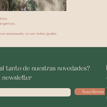
érica.
ergénicos.
 con estampado, no son todos iguales.
al tanto de nuestras novedades?
a newsletter
Suscribirme