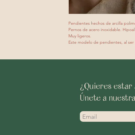
Pendientes hechos de arcilla polim
Pernos de acero inoxidable. Hipoal
Muy ligeros.
Este modelo de pendientes, al ser
¿Quieres estar 
Únete a nuestr