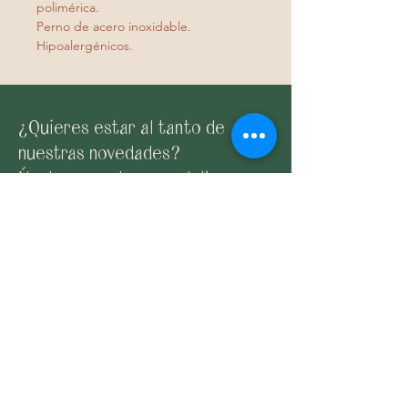
polimérica.
Perno de acero inoxidable.
Hipoalergénicos.
¿Quieres estar al tanto de
nuestras novedades?
Únete a nuestra newsletter
Suscribirme
Email:
claybyane@gmail.com