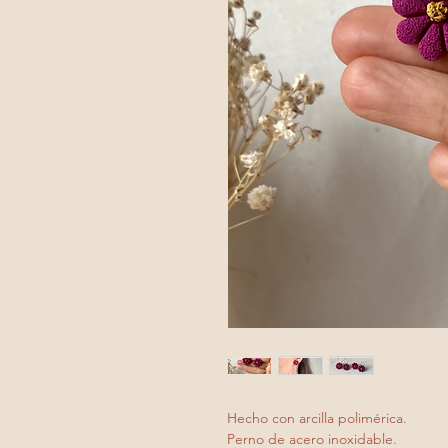
Hecho con arcilla polimérica.
Perno de acero inoxidable.