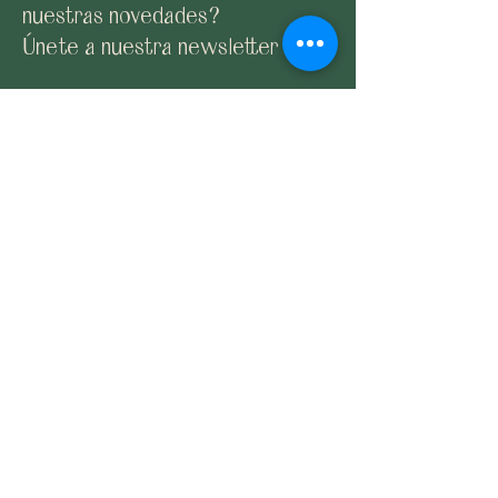
nuestras novedades?
Únete a nuestra newsletter
Suscribirme
Email:
claybyane@gmail.com
Contacto
Envíos y devoluciones
Política de privacidad
©2023 by Yellow Cactus Studio.